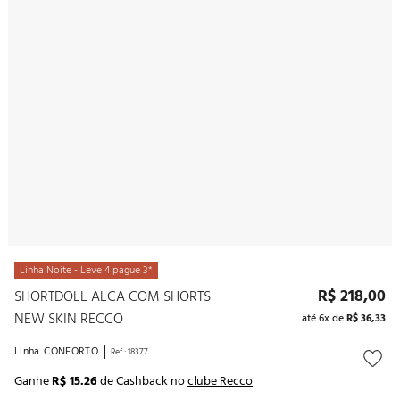
10
º
noivas
Linha Noite - Leve 4 pague 3*
R$
218
,
00
SHORTDOLL ALCA COM SHORTS
NEW SKIN RECCO
até
6
x de
R$
36
,
33
Linha
CONFORTO
Ref.
:
18377
Ganhe
R$ 15.26
de Cashback no
clube Recco