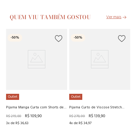
QUEM VIU TAMBÉM GOSTOU
O
-
50%
-
50%
Pi
R
R
5
x
Outlet
Outlet
Pijama Manga Curta com Shorts de
Pijama Curto de Viscose Stretch
Viscose Stretch com New Skin
Digital Baunilha
R$
109
,
90
R$
139
,
90
R$
219
,
80
R$
278
,
00
3
x de
R$
36
,
63
4
x de
R$
34
,
97