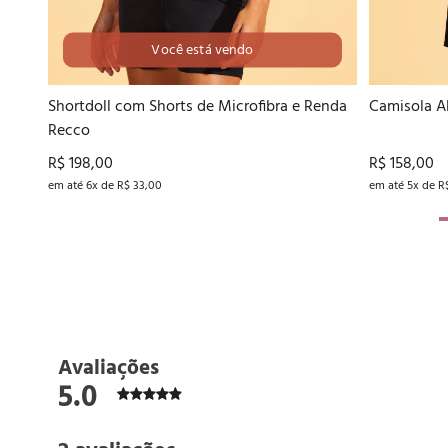
Você está vendo
42
44
46
48
Shortdoll com Shorts de Microfibra e Renda
Camisola A
Recco
R$ 198,00
R$ 158,00
em até 6x de R$ 33,00
em até 5x de R
Avaliações
5.0