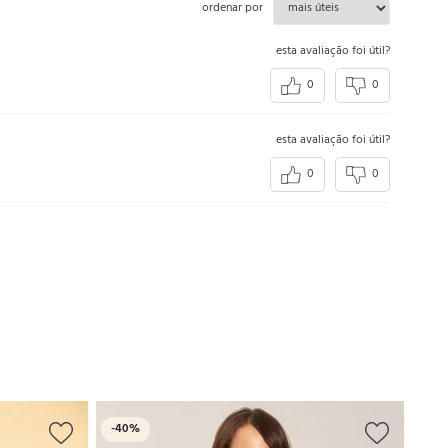
ordenar por
esta avaliação foi útil?
0
0
esta avaliação foi útil?
0
0
Outle
-
-
40%
57