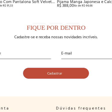
o Com Pantalona Soft Velvet
Pijama Manga Japonesa e Cal
R$
388
,
00
de
R$
91
,
33
6
x de
R$
64
,
66
Recco
FIQUE POR DENTRO
Cadastre-se e receba nossas novidades incríveis.
onta
Dúvidas frequentes