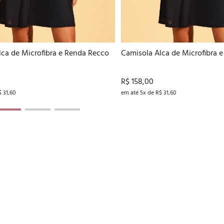
44
46
48
44
46
48
lca de Microfibra e Renda Recco
Camisola Alca de Microfibra 
R$ 158,00
$ 31,60
em até 5x de R$ 31,60