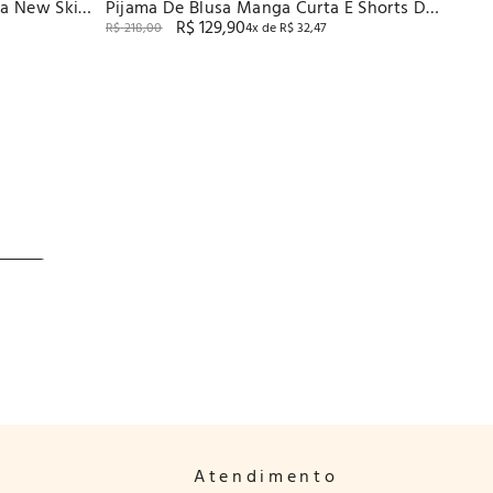
ca New Skin
Pijama De Blusa Manga Curta E Shorts De
R$
129
,
90
New Skin Baunilha
R$
218
,
00
4
x de
R$
32
,
47
Atendimento