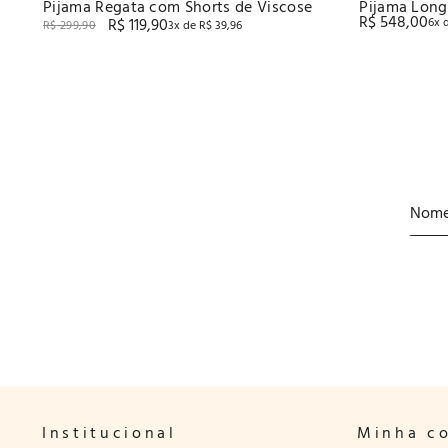
Pijama Regata com Shorts de Viscose
Pijama Long
R$
548
,
00
R$
119
,
90
6
x 
Recco
R$
299
,
90
3
x de
R$
39
,
96
Institucional
Minha c