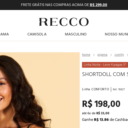
FRETE GRÁTIS NAS COMPRAS ACIMA DE
R$ 299,00
TERMOS MAIS BUSCADOS
JAMA
CAMISOLA
MASCULINO
NOSSO MUN
1
º
pijama feminino
2
º
shortdoll
pijama
comfy
3
º
americano
Linha Noite - Leve 4 pague 3*
4
º
básicos
SHORTDOLL COM S
5
º
camisolas
Linha
CONFORTO
Ref.
:
18427
6
º
sutiã
R$
198
,
00
7
º
pantufa
8
º
calcinhas
até
6
x de
R$
33
,
00
Ganhe
R$ 13.86
de Cashba
9
º
pijama masculino