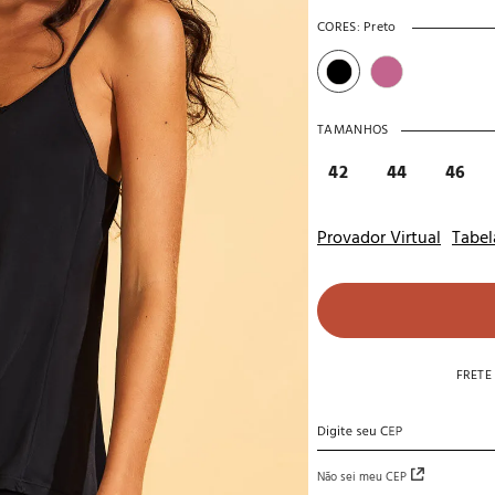
10
º
noivas
CORES:
Preto
TAMANHOS
42
44
46
Provador Virtual
Tabel
FRETE
Não sei meu CEP