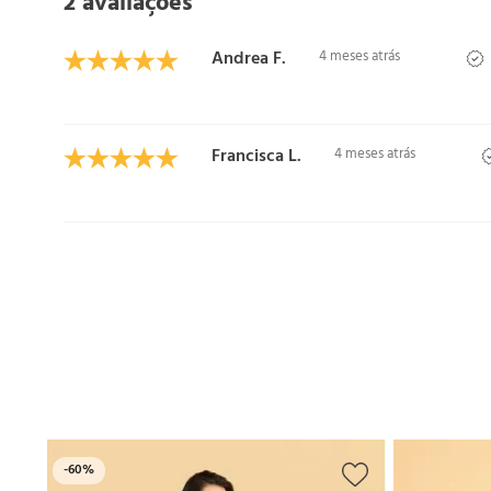
2 avaliações
Andrea F.
4 meses atrás
Francisca L.
4 meses atrás
-
60%