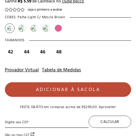
Ganhe
R$ 5.59
de Cashback no
clube Recco
seja o primeiro a avaliar
CORES:
Palha Light C/ Mescla Brown
TAMANHOS
42
44
46
48
Provador Virtual
Tabela de Medidas
ADICIONAR À SACOLA
FRETE GRÁTIS
em compras acima de
R$299,00
. Aproveite!
CALCULAR
Não sei meu CEP