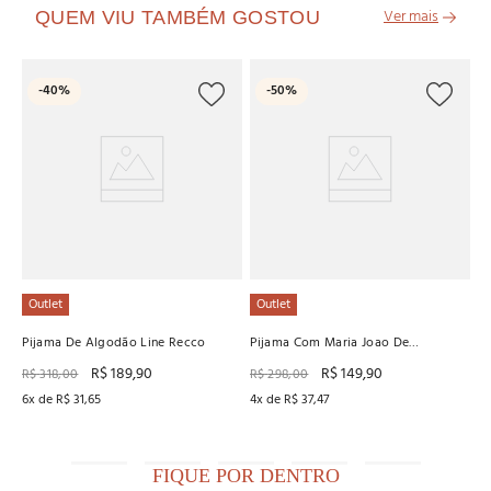
QUEM VIU TAMBÉM GOSTOU
O
-
40%
-
50%
Pi
Di
R
6
x
Outlet
Outlet
Pijama De Algodão Line Recco
Pijama Com Maria Joao De
Microfribra Baunilha
R$
189
,
90
R$
149
,
90
R$
318
,
00
R$
298
,
00
6
x de
R$
31
,
65
4
x de
R$
37
,
47
FIQUE POR DENTRO