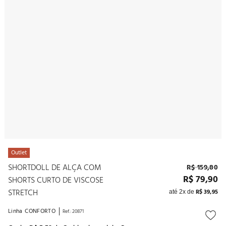
10
º
noivas
Outlet
SHORTDOLL DE ALÇA COM
R$
159
,
80
R$
79
,
90
SHORTS CURTO DE VISCOSE
STRETCH
R$
39
,
95
até
2
x de
Linha
CONFORTO
Ref.
:
20871