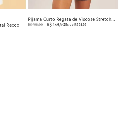
Pijama Curto Regata de Viscose Stretch
R$
159
,
90
tal Recco
Baunilha
R$
198
,
00
5
x de
R$
31
,
98