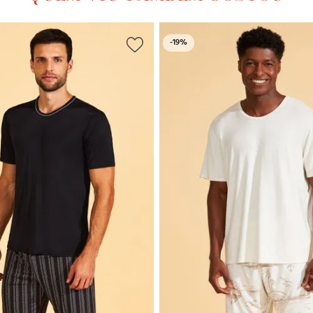
-
19%