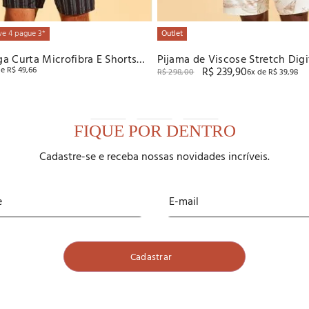
ve 4 pague 3*
Outlet
a Curta Microfibra E Shorts
Pijama de Viscose Stretch Digi
de
R$
49
,
66
R$
239
,
90
 Recco
R$
298
,
00
6
x de
R$
39
,
98
FIQUE POR DENTRO
Cadastre-se e receba nossas novidades incríveis.