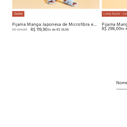
Outlet
Linha Noite - Le
Pijama Manga Japonesa de Microfibra e
Pijama Mang
R$
298
,
00
R$
119
,
90
6
x 
Renda Recco
Supermicro
R$
239
,
80
3
x de
R$
39
,
96