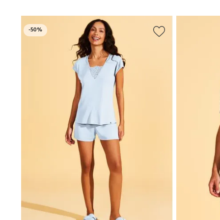
-
50%