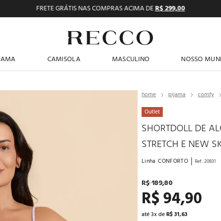
FRETE GRÁTIS NAS COMPRAS ACIMA DE
R$ 299,00
TERMOS MAIS BUSCADOS
JAMA
CAMISOLA
MASCULINO
NOSSO MUN
1
º
pijama feminino
2
º
shortdoll
pijama
comfy
3
º
americano
Outlet
4
º
básicos
SHORTDOLL DE AL
STRETCH E NEW S
5
º
camisolas
6
º
pantufa
Linha
CONFORTO
Ref.
:
20831
7
º
sutiã
R$
189
,
80
R$
94
,
90
8
º
pijama masculino
9
º
calcinhas
até
3
x de
R$
31
,
63