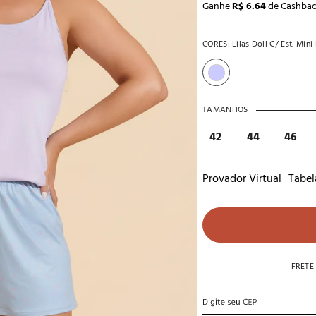
Ganhe
R$ 6.64
de Cashba
10
º
noivas
CORES:
Lilas Doll C/ Est. Mini
TAMANHOS
42
44
46
Provador Virtual
Tabel
FRETE