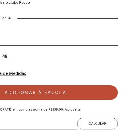
ck no
clube Recco
 Flor Bi25
48
a de Medidas
ADICIONAR À SACOLA
 GRÁTIS
em compras acima de
R$299,00
. Aproveite!
CALCULAR