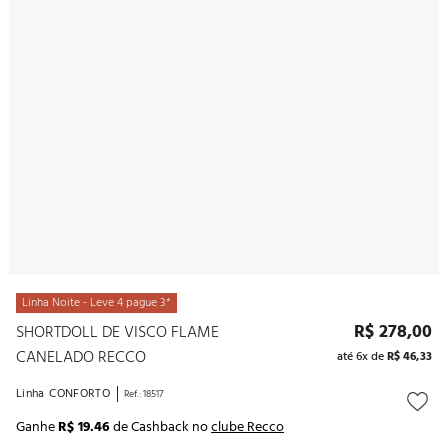
10
º
noivas
Linha Noite - Leve 4 pague 3*
R$
278
,
00
SHORTDOLL DE VISCO FLAME
CANELADO RECCO
até
6
x de
R$
46
,
33
Linha
CONFORTO
Ref.
:
18517
Ganhe
R$ 19.46
de Cashback no
clube Recco