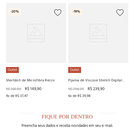
L
-
20%
-
19%
Pi
R
R
6
x
Outlet
Outlet
Shortdoll de Microfibra Recco
Pijama de Viscose Stretch Digital
Recco
R$
149
,
90
R$
239
,
90
R$
188
,
00
R$
298
,
00
4
x de
R$
37
,
47
6
x de
R$
39
,
98
FIQUE POR DENTRO
Preencha seus dados e receba novidades em seu e-mail.