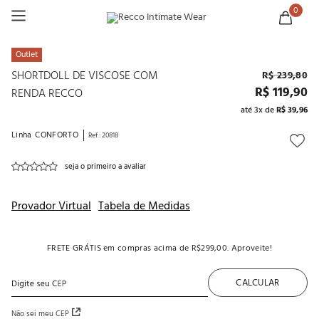
0
Outlet
SHORTDOLL DE VISCOSE COM
R$
239
,
80
R$
119
,
90
RENDA RECCO
até
3
x de
R$
39
,
96
Linha
CONFORTO
Ref.
:
20818
seja o primeiro a avaliar
Provador Virtual
Tabela de Medidas
FRETE GRÁTIS
em compras acima de
R$299,00
. Aproveite!
CALCULAR
Não sei meu CEP