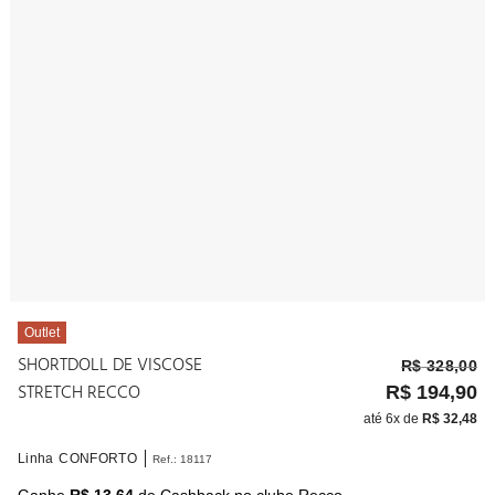
10
º
noivas
Outlet
SHORTDOLL DE VISCOSE
R$
328
,
00
STRETCH RECCO
R$
194
,
90
até
6
x de
R$
32
,
48
Linha
CONFORTO
Ref.
:
18117