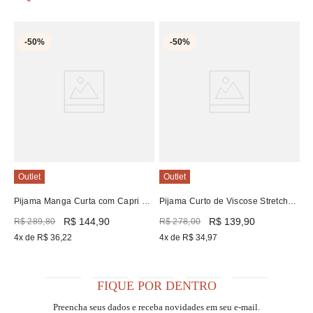
O
-
50%
-
50%
Sh
R
R
3
Outlet
Outlet
Pijama Manga Curta com Capri de
Pijama Curto de Viscose Stretch
Viscose Stretch
Digital Baunilha
R$
144
,
90
R$
139
,
90
R$
289
,
80
R$
278
,
00
4
x de
R$
36
,
22
4
x de
R$
34
,
97
FIQUE POR DENTRO
Preencha seus dados e receba novidades em seu e-mail.