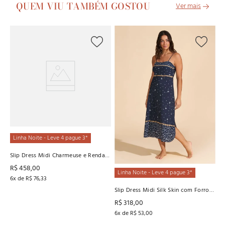
QUEM VIU TAMBÉM GOSTOU
L
Sl
R
6
x
Linha Noite - Leve 4 pague 3*
Slip Dress Midi Charmeuse e Renda
Recco
R$
458
,
00
Linha Noite - Leve 4 pague 3*
6
x de
R$
76
,
33
Slip Dress Midi Silk Skin com Forro
Baunilha
R$
318
,
00
6
x de
R$
53
,
00