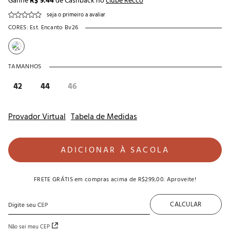
Ganhe
R$ 9.44
de Cashback no
clube Recco
seja o primeiro a avaliar
CORES:
Est. Encanto Bv26
TAMANHOS
42
44
46
Provador Virtual
Tabela de Medidas
ADICIONAR À SACOLA
FRETE GRÁTIS
em compras acima de
R$299,00
. Aproveite!
CALCULAR
Não sei meu CEP