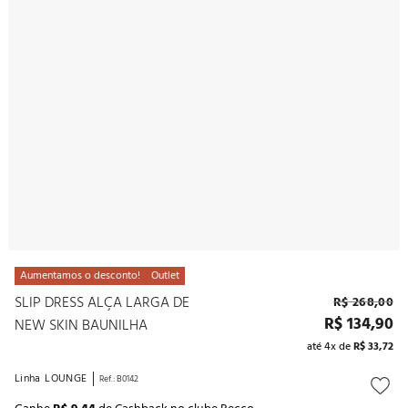
10
º
pantufa
Aumentamos o desconto!
Outlet
SLIP DRESS ALÇA LARGA DE
R$
268
,
00
R$
134
,
90
NEW SKIN BAUNILHA
até
4
x de
R$
33
,
72
Linha
LOUNGE
Ref.
:
B0142