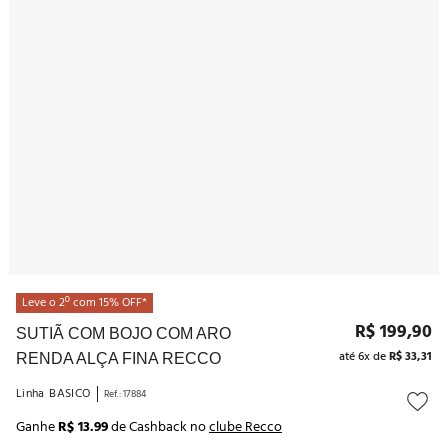
10
º
noivas
Leve o 2º com 15% OFF*
R$
199
,
90
SUTIÃ COM BOJO COM ARO
até
6
x de
R$
33
,
31
RENDA ALÇA FINA RECCO
Linha
BASICO
Ref.
:
17884
Ganhe
R$ 13.99
de Cashback no
clube Recco