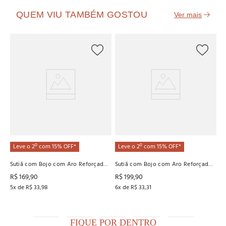
QUEM VIU TAMBÉM GOSTOU
L
Su
Se
R
4
x
Leve o 2º com 15% OFF*
Leve o 2º com 15% OFF*
Sutiã com Bojo com Aro Reforçado
Sutiã com Bojo com Aro Reforçado
de Bio Senci Recco
Renda Recco
R$
169
,
90
R$
199
,
90
5
x de
R$
33
,
98
6
x de
R$
33
,
31
FIQUE POR DENTRO