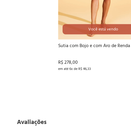
Você está vendo
40
42
44
46
Sutia com Bojo e com Aro de Renda
R$ 278,00
em até 6x de R$ 46,33
Avaliações