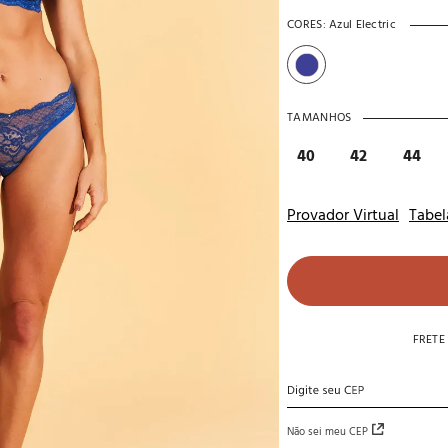
10
º
noivas
CORES:
Azul Electric
TAMANHOS
40
42
44
Provador Virtual
Tabel
FRETE
Não sei meu CEP