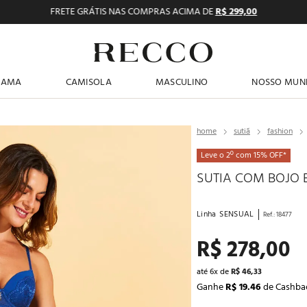
FRETE GRÁTIS NAS COMPRAS ACIMA DE
R$ 299,00
TERMOS MAIS BUSCADOS
JAMA
CAMISOLA
MASCULINO
NOSSO MUN
1
º
pijama feminino
2
º
shortdoll
sutiã
fashion
3
º
americano
Leve o 2º com 15% OFF*
4
º
básicos
SUTIA COM BOJO 
5
º
camisolas
Linha
SENSUAL
Ref.
:
18477
6
º
pantufa
R$
278
,
00
7
º
sutiã
8
º
pijama masculino
até
6
x de
R$
46
,
33
Ganhe
R$ 19.46
de Cashba
9
º
calcinhas