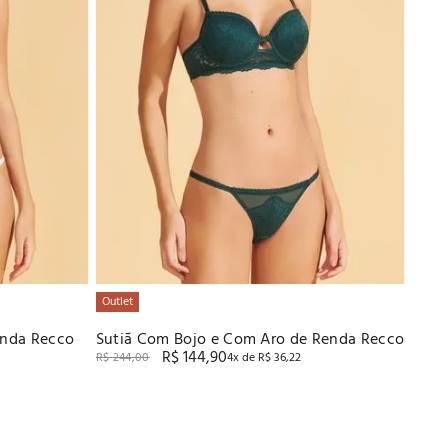
Outlet
enda Recco
Sutiã Com Bojo e Com Aro de Renda Recco
R$
144
,
90
R$
244
,
00
4
x de
R$
36
,
22