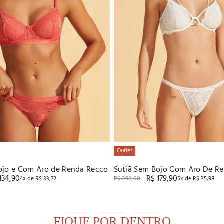
Outlet
ojo e Com Aro de Renda Recco
Sutiã Sem Bojo Com Aro De R
134
,
90
R$
179
,
90
4
x de
R$
33
,
72
R$
298
,
00
5
x de
R$
35
,
98
FIQUE POR DENTRO