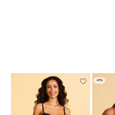
-
41%