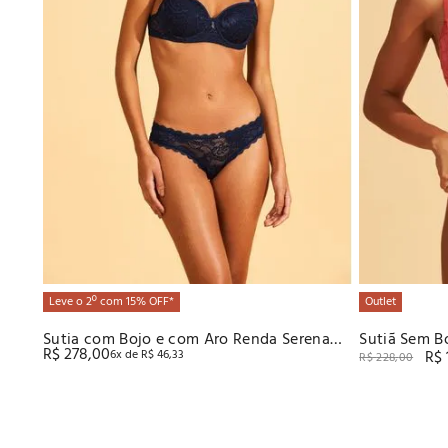
Leve o 2º com 15% OFF*
Outlet
Sutia com Bojo e com Aro Renda Serena
Sutiã Sem B
R$
278
,
00
6
x de
R$
46
,
33
R$
Recco
R$
228
,
00