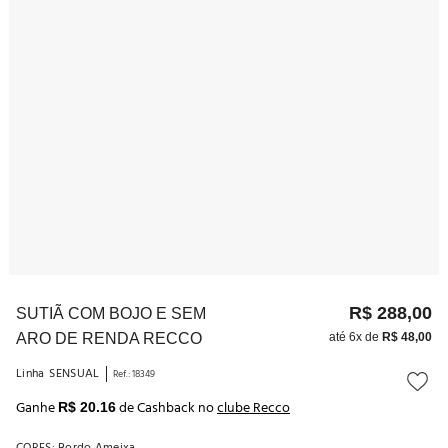
10
º
noivas
R$
288
,
00
SUTIÃ COM BOJO E SEM
ARO DE RENDA RECCO
até
6
x de
R$
48
,
00
Linha
SENSUAL
Ref.
:
18349
Ganhe
de Cashback no
clube Recco
R$ 20.16