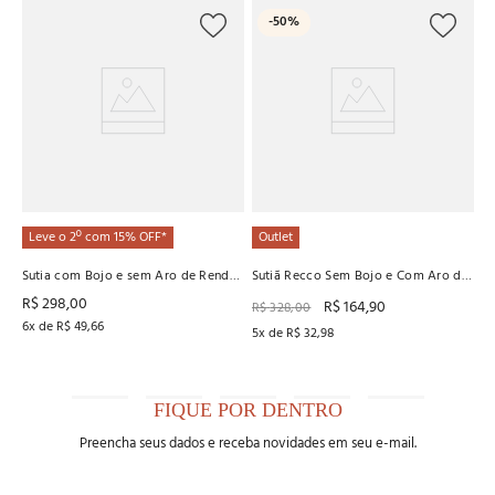
-
50%
Su
R
R
6
x
Leve o 2º com 15% OFF*
Outlet
Sutia com Bojo e sem Aro de Renda
Sutiã Recco Sem Bojo e Com Aro de
Recco
Renda e Tule
R$
298
,
00
R$
164
,
90
R$
328
,
00
6
x de
R$
49
,
66
5
x de
R$
32
,
98
FIQUE POR DENTRO
Preencha seus dados e receba novidades em seu e-mail.