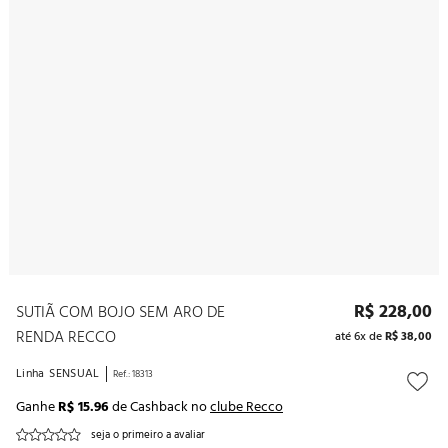
10
º
noivas
R$
228
,
00
SUTIÃ COM BOJO SEM ARO DE
RENDA RECCO
até
6
x de
R$
38
,
00
Linha
SENSUAL
Ref.
:
18313
Ganhe
R$ 15.96
de Cashback no
clube Recco
seja o primeiro a avaliar