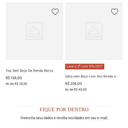
L
Su
Se
R
6
x
Leve o 2º com 15% OFF*
Top Sem Bojo De Renda Recco
Sutia sem Bojo com Aro Renda e
R$
138
,
00
Veludo Recco
R$
258
,
00
4
x de
R$
34
,
50
6
x de
R$
43
,
00
FIQUE POR DENTRO
Preencha seus dados e receba novidades em seu e-mail.