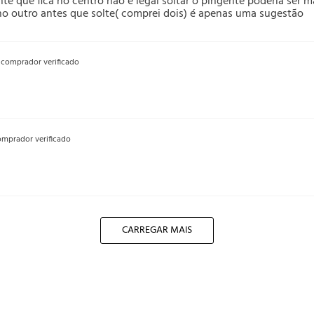
e que fica no centro não é legal soltar o pingente poderia ser ma
 no outro antes que solte( comprei dois) é apenas uma sugestão
comprador verificado
mprador verificado
CARREGAR MAIS