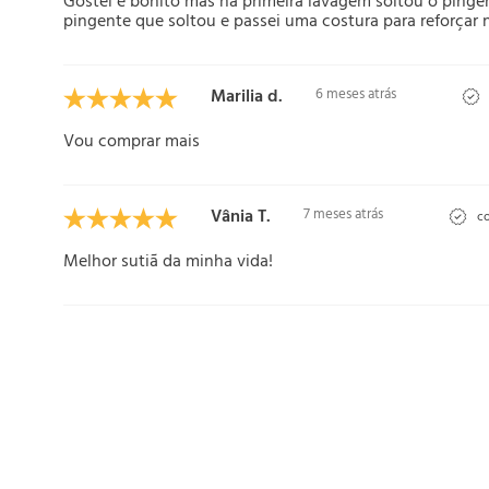
Gostei é bonito mas na primeira lavagem soltou o pingent
pingente que soltou e passei uma costura para reforçar
Marilia d.
6 meses atrás
Vou comprar mais
Vânia T.
7 meses atrás
co
Melhor sutiã da minha vida!