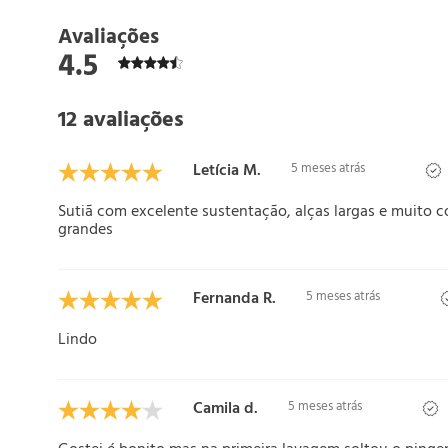
Avaliações
4.5
12 avaliações
Letícia M.
5 meses atrás
Sutiã com excelente sustentação, alças largas e muito c
grandes
Fernanda R.
5 meses atrás
Lindo
Camila d.
5 meses atrás