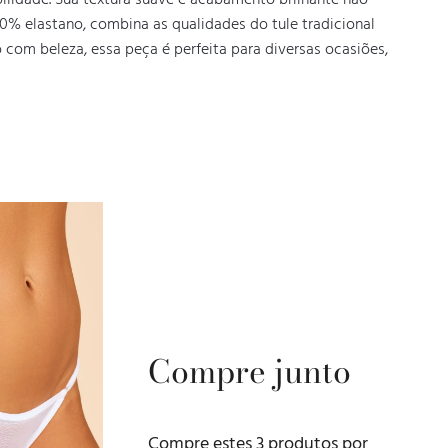
ilidade. Sua textura suave e acabamento brilhante não 
 elastano, combina as qualidades do tule tradicional 
com beleza, essa peça é perfeita para diversas ocasiões, 
Compre junto
Compre estes
3
produtos por