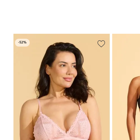
-
52%