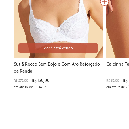
Você está vendo
42B
44B
48B
Sutiã Recco Sem Bojo e Com Aro Reforçado
Calcinha T
de Renda
R$ 139,90
R$
R$ 278,00
R$ 68,00
em até 4x de R$ 34,97
em até 1x de R