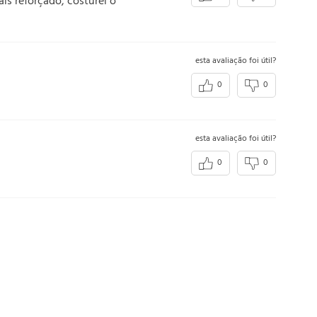
is reforçado, costurei o
esta avaliação foi útil?
0
0
esta avaliação foi útil?
0
0