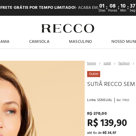
01
08
10
35
:
:
:
FRETE GRÁTIS POR TEMPO LIMITADO!
- ACABA EM:
Dias
Horas
Min
Seg
TERMOS MAIS BUSCADOS
JAMA
CAMISOLA
MASCULINO
NOSSO MUN
1
º
pijama feminino
2
º
shortdoll
sutiã
fashion
3
º
americano
Outlet
4
º
básicos
SUTIÃ RECCO SEM
5
º
camisolas
6
º
pijama masculino
Linha
SENSUAL
Ref.
:
17833
7
º
sutiã
R$
278
,
00
R$
139
,
90
8
º
calcinhas
9
º
pantufa
até
4
x de
R$
34
,
97