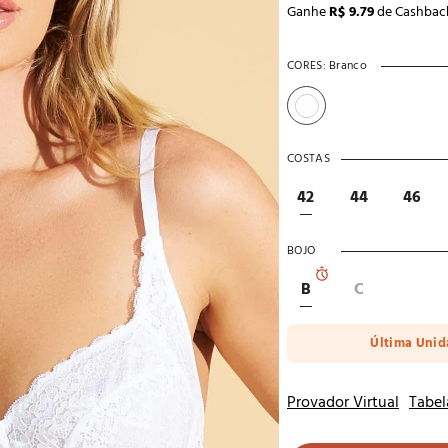
Ganhe
R$ 9.79
de Cashbac
10
º
noivas
CORES:
Branco
COSTAS
42
44
46
BOJO
B
C
Última Uni
Provador Virtual
Tabel