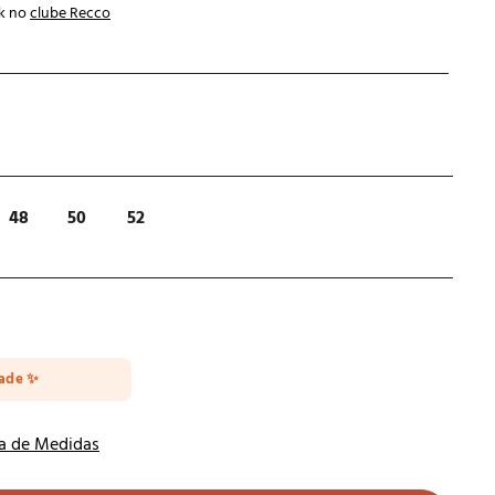
k no
clube Recco
48
50
52
dade ✨
a de Medidas