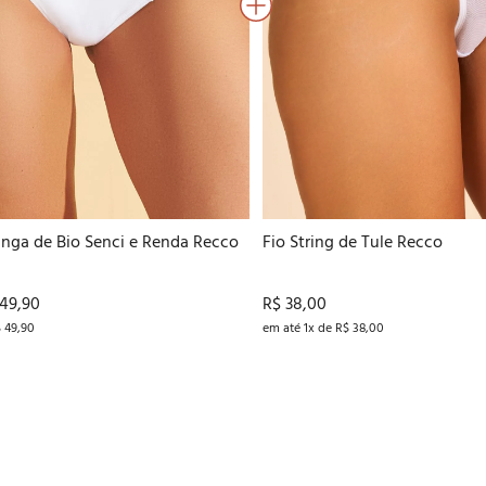
G
P
M
G
anga de Bio Senci e Renda Recco
Fio String de Tule Recco
 49,90
R$ 38,00
$ 49,90
em até 1x de R$ 38,00