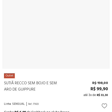
10
º
noivas
Outlet
SUTIÃ RECCO SEM BOJO E SEM
R$
198
,
00
R$
99
,
90
ARO DE GUIPPURE
R$
33
,
30
até
3
x de
Linha
SENSUAL
Ref.
:
17603