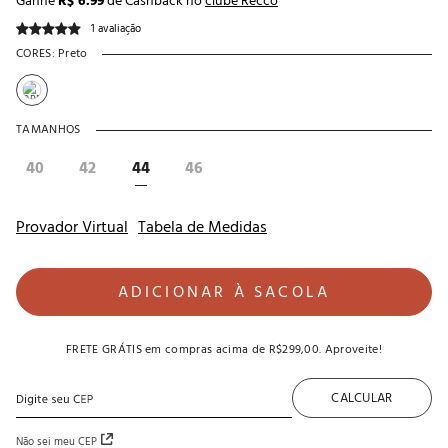
Ganhe
R$ 6.99
de Cashback no
clube Recco
1 avaliação
CORES:
Preto
TAMANHOS
40
42
44
46
Provador Virtual
Tabela de Medidas
ADICIONAR À SACOLA
FRETE GRÁTIS
em compras acima de
R$299,00
. Aproveite!
CALCULAR
Não sei meu CEP