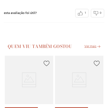
esta avaliação foi útil?
1
0
QUEM VIU TAMBÉM GOSTOU
L
Su
R
R
6
x