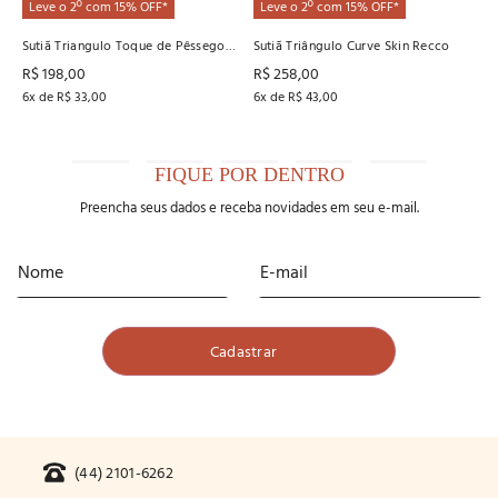
Leve o 2º com 15% OFF*
Leve o 2º com 15% OFF*
Sutiã Triangulo Toque de Pêssego
Sutiã Triângulo Curve Skin Recco
Recco
R$
198
,
00
R$
258
,
00
6
x de
R$
33
,
00
6
x de
R$
43
,
00
FIQUE POR DENTRO
Preencha seus dados e receba novidades em seu e-mail.
(44) 2101-6262