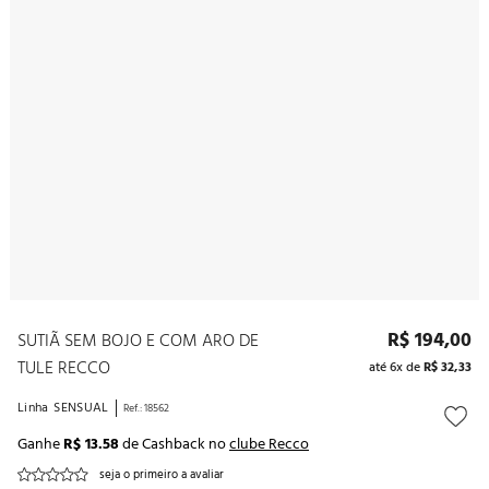
10
º
noivas
R$
194
,
00
SUTIÃ SEM BOJO E COM ARO DE
TULE RECCO
até
6
x de
R$
32
,
33
Linha
SENSUAL
Ref.
:
18562
Ganhe
R$ 13.58
de Cashback no
clube Recco
seja o primeiro a avaliar