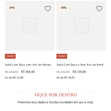
L
-
31%
-
41%
Su
R
R
6
x
Outlet
Outlet
Sutiã com Bojo sem Aro de Renda
Sutiã Com Bojo e Sem Aro de Renda
Recco
Recco
R$
164
,
90
R$
139
,
90
R$
238
,
00
R$
238
,
00
5
x de
R$
32
,
98
4
x de
R$
34
,
97
FIQUE POR DENTRO
Preencha seus dados e receba novidades em seu e-mail.