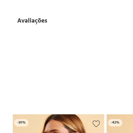
Avaliações
-
30%
-
42%