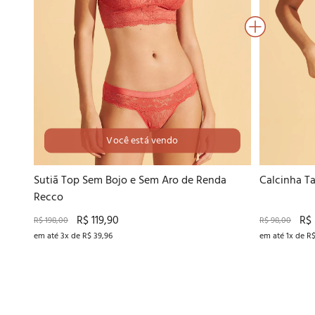
Você está vendo
42
44
46
Sutiã Top Sem Bojo e Sem Aro de Renda
Calcinha T
Recco
R$ 119,90
R$ 
R$ 198,00
R$ 98,00
em até 3x de R$ 39,96
em até 1x de R