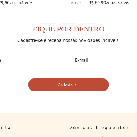
79
,
90
R$
69
,
90
Recco
2
x de
R$
39
,
95
R$
118
,
00
2
x de
R$
34
,
95
FIQUE POR DENTRO
Cadastre-se e receba nossas novidades incríveis.
onta
Dúvidas frequentes