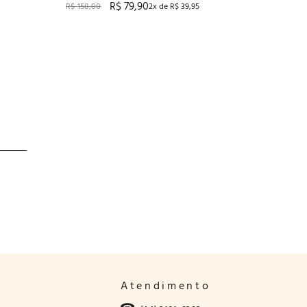
R$
79
,
90
R$
158
,
00
2
x de
R$
39
,
95
Atendimento