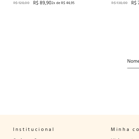
R$
89
,
90
R$
R$
128
,
00
2
x de
R$
44
,
95
R$
138
,
00
Institucional
Minha c