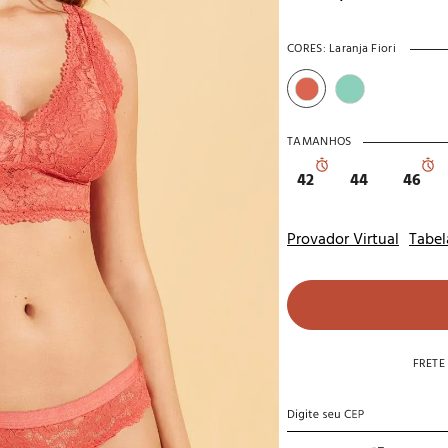
10
º
noivas
CORES:
Laranja Fiori
TAMANHOS
42
44
46
Provador Virtual
Tabel
FRETE