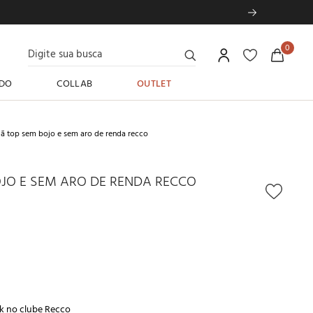
Digite sua busca
0
DO
COLLAB
OUTLET
iã top sem bojo e sem aro de renda recco
OJO E SEM ARO DE RENDA RECCO
k no
clube Recco