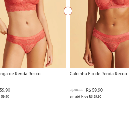
P
M
G
GG
P
M
G
GG
anga de Renda Recco
Calcinha Fio de Renda Recco
59,90
R$ 59,90
R$ 98,00
$ 59,90
em até 1x de R$ 59,90