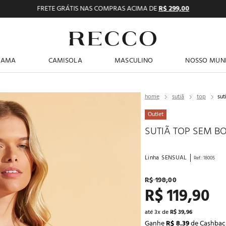
FRETE GRÁTIS NAS COMPRAS ACIMA DE
R$ 299,00
TERMOS MAIS BUSCADOS
JAMA
CAMISOLA
MASCULINO
NOSSO MUN
1
º
pijama feminino
2
º
shortdoll
sutiã
top
sut
3
º
americano
Outlet
4
º
básicos
SUTIÃ TOP SEM B
5
º
camisolas
Linha
SENSUAL
Ref.
:
18005
6
º
pijama masculino
R$
198
,
00
7
º
sutiã
R$
119
,
90
8
º
calcinhas
até
3
x de
R$
39
,
96
9
º
pantufa
Ganhe
R$ 8.39
de Cashbac