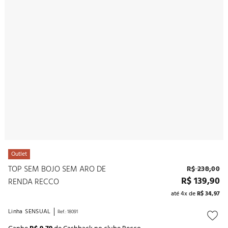
10
º
noivas
Outlet
TOP SEM BOJO SEM ARO DE
R$
238
,
00
R$
139
,
90
RENDA RECCO
até
4
x de
R$
34
,
97
Linha
SENSUAL
Ref.
:
18091