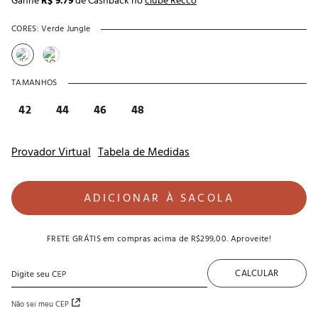
Ganhe
R$ 9.79
de Cashback no
clube Recco
CORES:
Verde Jungle
TAMANHOS
42
44
46
48
Provador Virtual
Tabela de Medidas
ADICIONAR À SACOLA
FRETE GRÁTIS
em compras acima de
R$299,00
. Aproveite!
CALCULAR
Não sei meu CEP