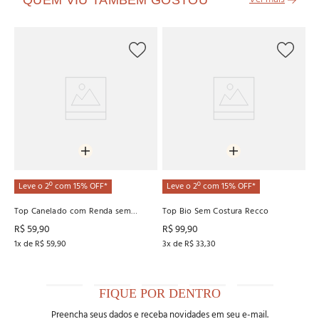
QUEM VIU TAMBÉM GOSTOU
L
Su
R
R
5
x
Leve o 2º com 15% OFF*
Leve o 2º com 15% OFF*
Top Canelado com Renda sem
Top Bio Sem Costura Recco
Costura Recco
R$
59
,
90
R$
99
,
90
1
x de
R$
59
,
90
3
x de
R$
33
,
30
FIQUE POR DENTRO
Preencha seus dados e receba novidades em seu e-mail.